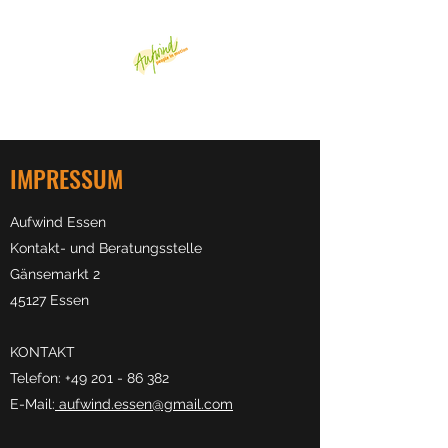
AUFWIND-ESSEN
IMPRESSUM
Aufwind Essen
Kontakt- und Beratungsstelle
Gänsemarkt 2
45127 Essen
KONTAKT
Telefon:
+49 201 - 86 382
E-Mail:
aufwind.essen@gmail.com